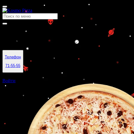
Космо Пицца — доставка пиццы в Саратове
Время работы
10:00-23:59
Телефон
71-55-55
Саратов
Войти