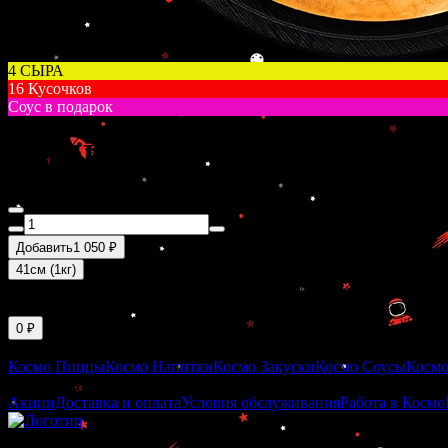
4 СЫРА
16 Кусочков
Соус в подарок
ПИЦЦА СЫРНАЯ НЕВЕСО
Добавить
1 050 ₽
41см (1кг)
Базилик, соус сырный, сыр Моцарелла, сыр Пармезан, сыр Фета
(*Фотография блюда носит иллюстративный характер и может о
0 ₽
Меню
Космо Пиццы
Космо Напитки
Космо Закуски
Космо Соусы
Космо
О заведении
Акции
Доставка и оплата
Условия обслуживания
Работа в Космо