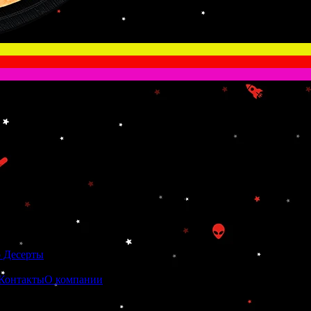
МОСТЬ
, сыр Чеддер.+ сырный соус в подарок!
тличаться от фактического вида продукта)
 Десерты
Контакты
О компании