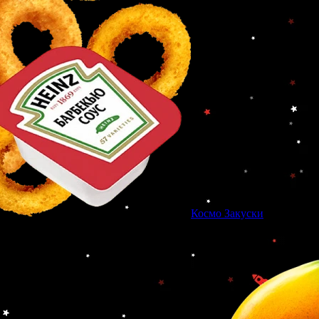
Космо Закуски