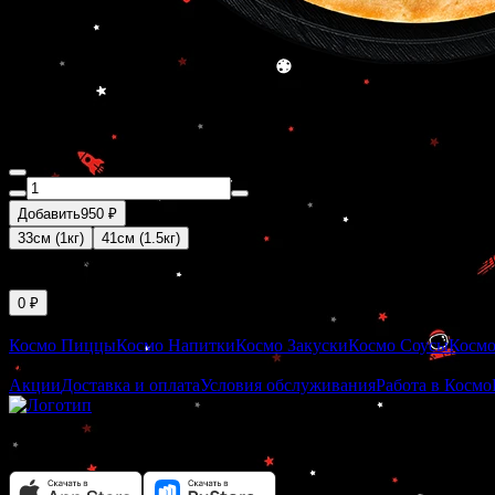
ПИЦЦА СПУТНИК
Добавить
950 ₽
33см (1кг)
41см (1.5кг)
Соус "Барбекю", грудка куриная копченая, перец болгарский, 
(*Фотография блюда носит иллюстративный характер и может о
0 ₽
Меню
Космо Пиццы
Космо Напитки
Космо Закуски
Космо Соусы
Космо
О заведении
Акции
Доставка и оплата
Условия обслуживания
Работа в Космо
ул. Тархова, 52