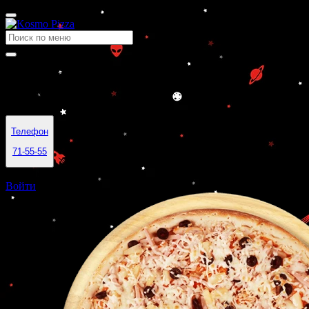
Космо Пицца — доставка пиццы в Саратове
Время работы
10:00-23:59
Телефон
71-55-55
Саратов
Войти