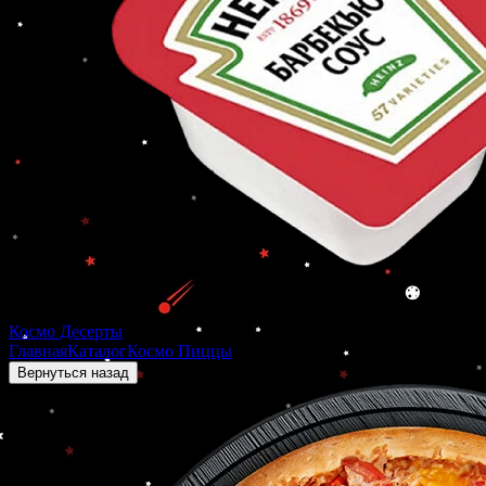
Космо Десерты
Главная
Каталог
Космо Пиццы
СПУТНИК
Вернуться назад