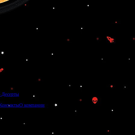
лук маринованный, Томаты, сыр Моцарелла, сыр Чеддер
тличаться от фактического вида продукта)
 Десерты
Контакты
О компании